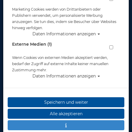
Marketing Cookies werden von Drittanbietern oder
Publishern verwendet, um personalisierte Werbung
anzuzeigen. Sie tun dies, indem sie Besucher über Websites
hinweg verfolgen.
Daten Informationen anzeigen
Blade Fins - Blau - Gr: M
Externe Medien (1)
Artikelnr.: ato-0502511p
Wenn Cookies von externen Medien akzeptiert werden,
bedarf der Zugriff auf externe Inhalte keiner manuellen
Zustimmung mehr.
Daten Informationen anzeigen
Herstellerpreis: 229,00 €
Speichern und weiter
229,00 €
*
Alle akzeptieren
Lieferbar
in 1-3