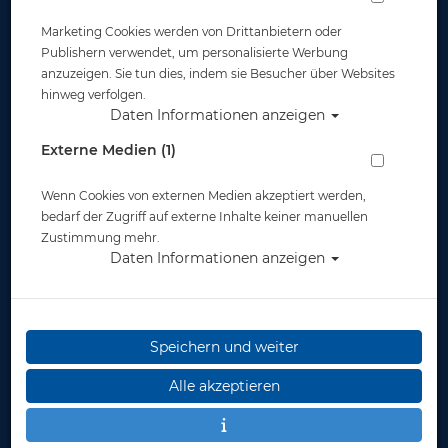
Marketing Cookies werden von Drittanbietern oder
Artikelnr.: ato-05025master
Publishern verwendet, um personalisierte Werbung
anzuzeigen. Sie tun dies, indem sie Besucher über Websites
hinweg verfolgen.
Daten Informationen anzeigen
Externe Medien (1)
Herstellerpreis: 229,00 €
Wenn Cookies von externen Medien akzeptiert werden,
ab
229,00 €
*
bedarf der Zugriff auf externe Inhalte keiner manuellen
Zustimmung mehr.
Daten Informationen anzeigen
Lieferbar in
Speichern und weiter
Alle akzeptieren
wünschen