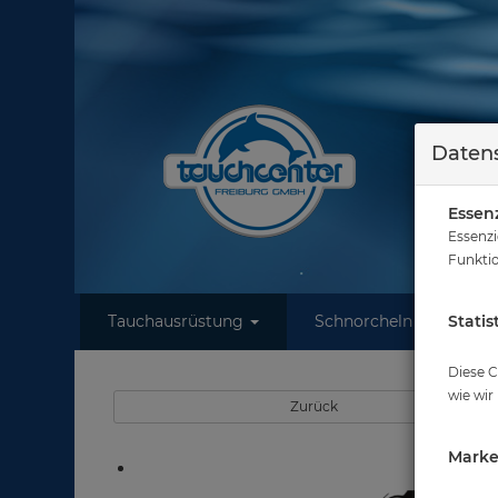
Datens
Essenz
Essenzi
Funktio
Tauchausrüstung
Schnorcheln
Statis
W
Diese C
wie wir
Zurück
Marke