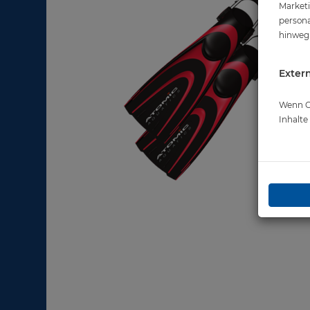
Marketi
persona
hinweg 
Extern
Wenn Co
Inhalt