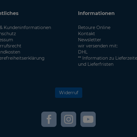
tliches
Informationen
& Kundeninformationen
Retoure Online
nschutz
Kontakt
essum
Newsletter
rrufsrecht
wir versenden mit:
andkosten
DHL
erefreiheitserklärung
** Information zu Lieferzeit
und Lieferfristen
Widerruf