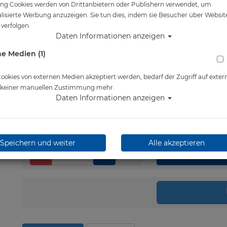
ng Cookies werden von Drittanbietern oder Publishern verwendet, um
Artikelnr.: ato-0502551P
lisierte Werbung anzuzeigen. Sie tun dies, indem sie Besucher über Websit
verfolgen.
Daten Informationen anzeigen
Herstellerpreis: 229,00 €
e Medien (1)
229,00 €
*
okies von externen Medien akzeptiert werden, bedarf der Zugriff auf exter
e keiner manuellen Zustimmung mehr.
Lieferbar in 1-3 Werktage
Daten Informationen anzeigen
Speichern und weiter
Alle akzeptieren
Stk.
in 