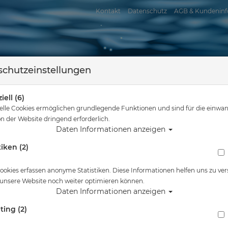
Kontakt
Datenschutz
AGB & Kundeninf
chutzeinstellungen
iell (6)
elle Cookies ermöglichen grundlegende Funktionen und sind für die einwan
n der Website dringend erforderlich.
Daten Informationen anzeigen
tiken (2)
assersport
Tauchkurse
Service
Reisen
Sie sind hier
Tauchausrüstung
Blade Fins - Rot - Gr: M
ookies erfassen anonyme Statistiken. Diese Informationen helfen uns zu ver
 unsere Website noch weiter optimieren können.
Alle Artikel zeigen aus:
Daten Informationen anzeigen
ting (2)
Blade Fins - Rot - Gr: M