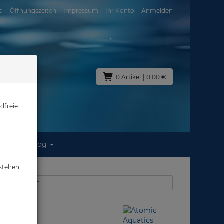
o
Öffnungszeiten
Impressum
Ihr Konto
Anmelden
0 Artikel
| 0,00 €
dfreie
Blog
stehen,
 Geräteflossen