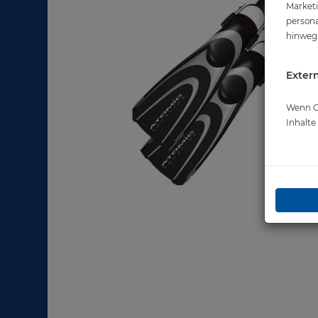
Marketi
persona
hinweg 
Extern
Wenn Co
Inhalt