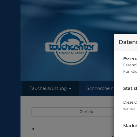
Datens
Essenz
Essenzi
Funktio
Tauchausrüstung
Schnorcheln
Statis
W
Diese C
wie wir
Zurück
Marke