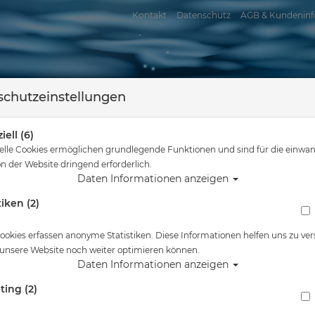
Kontakt
Datenschutz
AGB & Kundeninf
chutzeinstellungen
iell (6)
elle Cookies ermöglichen grundlegende Funktionen und sind für die einwan
n der Website dringend erforderlich.
Daten Informationen anzeigen
tiken (2)
assersport
Tauchkurse
Service
Reisen
Sie sind hier
Tauchausrüstung
Blade Fins - Silber - Gr: M
ookies erfassen anonyme Statistiken. Diese Informationen helfen uns zu ver
 unsere Website noch weiter optimieren können.
Alle Artikel zeigen aus:
Daten Informationen anzeigen
ting (2)
Blade Fins - Silber - Gr: M