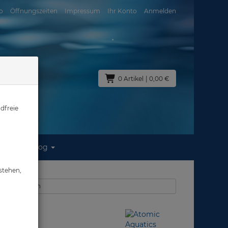
o
Öffnungszeiten
Impressum
Ihr Konto
Anmelden
0 Artikel
| 0,00 €
dfreie
Blog
stehen,
 Geräteflossen