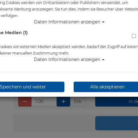
ng Cookies werden von Drittanbietern oder Publishern verwendet, um
Artikelnr.: ato-0502531P
lisierte Werbung anzuzeigen. Sie tun dies, indem sie Besucher über Websit
verfolgen.
Daten Informationen anzeigen
Herstellerpreis: 229,00 €
e Medien (1)
229,00 €
*
okies von externen Medien akzeptiert werden, bedarf der Zugriff auf exter
e keiner manuellen Zustimmung mehr.
Lieferbar in bitte telef.
Daten Informationen anzeigen
erfragen
Speichern und weiter
Alle akzeptieren
Stk.
in 