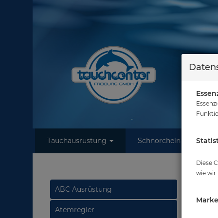
Datens
Essenz
Essenzi
Funktio
Tauchausrüstung
Schnorcheln
Statis
W
Diese C
wie wir
Krak
ABC Ausrüstung
Marke
Atemregler