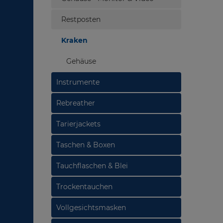
Restposten
Kraken
Gehäuse
Instrumente
Rebreather
Tarierjackets
Taschen & Boxen
Tauchflaschen & Blei
Trockentauchen
Vollgesichtsmasken