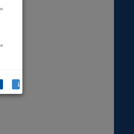
es
ne