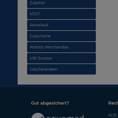
Zubehör
VDST
Abverkauf
Gutscheine
Atlantis Merchandise
UW Scooter
Geschenkideen
Gut abgesichert?
Rech
AGB 