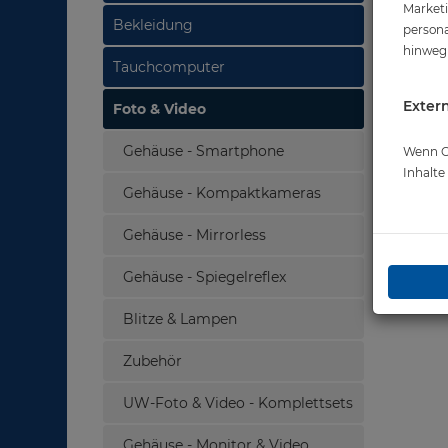
Marketi
Bekleidung
persona
hinweg 
Tauchcomputer
Extern
Foto & Video
Gehäuse - Smartphone
Wenn Co
Inhalt
Gehäuse - Kompaktkameras
Gehäuse - Mirrorless
Gehäuse - Spiegelreflex
Blitze & Lampen
Zubehör
UW-Foto & Video - Komplettsets
Gehäuse - Monitor & Video