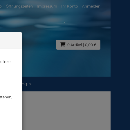
o
Öffnungszeiten
Impressum
Ihr Konto
Anmelden
0 Artikel
| 0,00 €
dfreie
Blog
stehen,