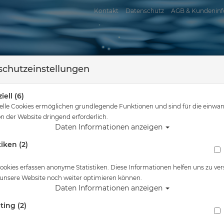
Kontakt
Datenschutz
AGB & Kundeninf
chutzeinstellungen
iell (6)
elle Cookies ermöglichen grundlegende Funktionen und sind für die einwan
n der Website dringend erforderlich.
Daten Informationen anzeigen
tiken (2)
assersport
Tauchkurse
Service
Reisen
Sie sind hier
Tauchausrüstung
Foto & Video
Kraken
ookies erfassen anonyme Statistiken. Diese Informationen helfen uns zu ver
 unsere Website noch weiter optimieren können.
en
Daten Informationen anzeigen
ting (2)
Gehäuse