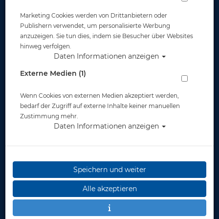
Marketing Cookies werden von Drittanbietern oder
Publishern verwendet, um personalisierte Werbung
anzuzeigen. Sie tun dies, indem sie Besucher über Websites
hinweg verfolgen.
Daten Informationen anzeigen
Plüschtier von Wild
Plüschtier von Wild
Republic -
Republic -
Externe Medien (1)
Meeresschildkröte -
Adlerrochen - 30cm
Jumbo - 80 cm
Wenn Cookies von externen Medien akzeptiert werden,
69,90 €
22,90 €
bedarf der Zugriff auf externe Inhalte keiner manuellen
Zustimmung mehr.
Daten Informationen anzeigen
Speichern und weiter
Alle akzeptieren