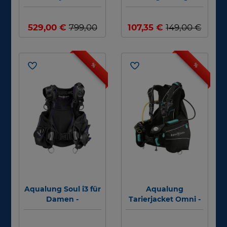
Damen #
weiß pink #
529,00 €
799,00
107,35 €
149,00 €
€
%
%
Aqualung Soul i3 für
Aqualung
Damen -
Tarierjacket Omni -
Tarierjacket - Größe:
Basismodul #
XXS #