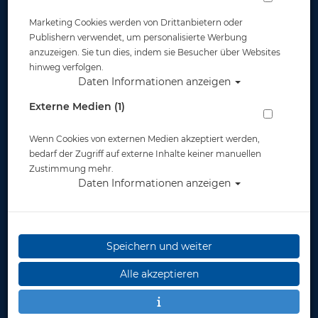
Marketing Cookies werden von Drittanbietern oder
Publishern verwendet, um personalisierte Werbung
anzuzeigen. Sie tun dies, indem sie Besucher über Websites
hinweg verfolgen.
Daten Informationen anzeigen
Atlantis X-WING
Aqualung Axiom i3 -
32lbs - Jacket-Set #
Tarierjacket #
Externe Medien (1)
Wenn Cookies von externen Medien akzeptiert werden,
479,00 €
549,00
429,00 €
699,00
bedarf der Zugriff auf externe Inhalte keiner manuellen
€
€
Zustimmung mehr.
Daten Informationen anzeigen
%
%
Speichern und weiter
Alle akzeptieren