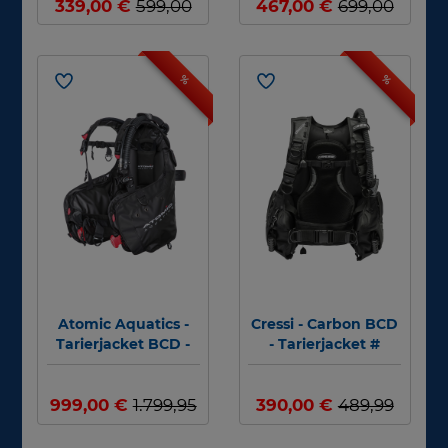
339,00 €
599,00
467,00 €
699,00
€
€
%
%
Atomic Aquatics -
Cressi - Carbon BCD
Tarierjacket BCD -
- Tarierjacket #
BC1 - ohne Inflator -
Schwarz - Gr: Small
999,00 €
#
1.799,95
390,00 €
489,99
€
€