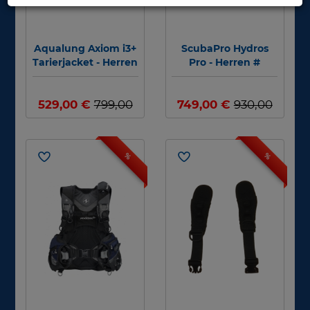
Aqualung Axiom i3+
ScubaPro Hydros
Tarierjacket - Herren
Pro - Herren #
- XS #
529,00 €
799,00
749,00 €
930,00
€
€
%
%