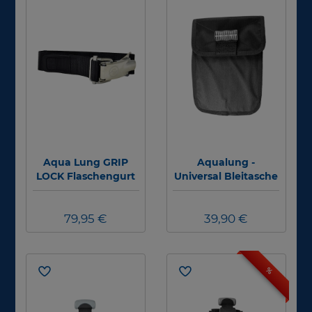
Aqua Lung GRIP
Aqualung -
LOCK Flaschengurt
Universal Bleitasche
für Standard
- 7kg/16lbs -
Jackets (BC911128)
Ersatzteil
79,95 €
39,90 €
%