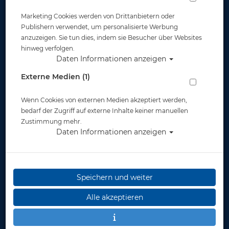
Tarierjackets - Kleber &
Marketing Cookies werden von Drittanbietern oder
Pflegemittel
Publishern verwendet, um personalisierte Werbung
anzuzeigen. Sie tun dies, indem sie Besucher über Websites
hinweg verfolgen.
Daten Informationen anzeigen
Externe Medien (1)
Tarierjackets - Taschen &
Bleitaschen
Wenn Cookies von externen Medien akzeptiert werden,
bedarf der Zugriff auf externe Inhalte keiner manuellen
Zustimmung mehr.
Daten Informationen anzeigen
Hersteller
Speichern und weiter
Auswahl löschen
Alle akzeptieren
Sortierung :