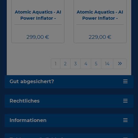
Atomic Aquatics - AI
Atomic Aquatics - AI
Power Inflator -
Power Inflator -
schwarz-grau - Titan
schwarz-rot -
Edelstahl
299,00 €
229,00 €
1
2
3
4
5
14
Gut abgesichert?
Rechtliches
Informationen