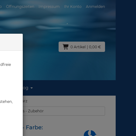
o
Öffnungszeiten
Impressum
Ihr Konto
Anmelden
0 Artikel
| 0,00 €
dfreie
Blog
 Farbe: Schwarz
stehen,
 - Tech-Jackets - Zubehör
d Hüfte - Farbe: