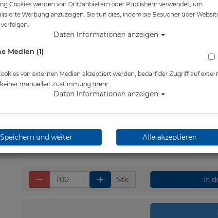
ng Cookies werden von Drittanbietern oder Publishern verwendet, um
lisierte Werbung anzuzeigen. Sie tun dies, indem sie Besucher über Websit
Artikelnr.: scu-23616000
verfolgen.
Daten Informationen anzeigen
e Medien (1)
Herstellerpreis: 39,90 €
okies von externen Medien akzeptiert werden, bedarf der Zugriff auf exter
e keiner manuellen Zustimmung mehr.
Daten Informationen anzeigen
38,00 €
*
Lieferbar in 4-5 Werktage
Speichern und weiter
Alle akzeptieren
Stk.
in 