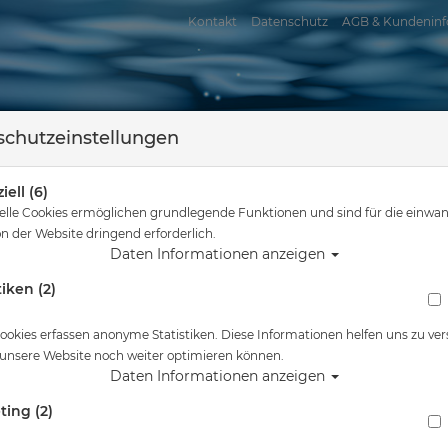
Kontakt
Datenschutz
AGB & Kundeninf
chutzeinstellungen
iell (6)
elle Cookies ermöglichen grundlegende Funktionen und sind für die einwan
n der Website dringend erforderlich.
Daten Informationen anzeigen
tiken (2)
assersport
Tauchkurse
Service
Reisen
Tauchausrüstung
Scubapro - S-Tek Farbpad-Kit für Schulter und Hüfte -
ookies erfassen anonyme Statistiken. Diese Informationen helfen uns zu ver
 unsere Website noch weiter optimieren können.
Alle Artikel zeigen aus: 10704050
Daten Informationen anzeigen
ting (2)
Scubapro - S-Tek Farbpad-Kit für Schulter un
Schwarz