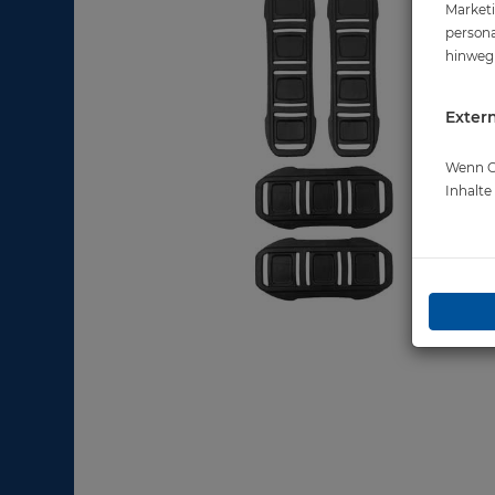
Marketi
persona
hinweg 
Extern
Wenn Co
Inhalt