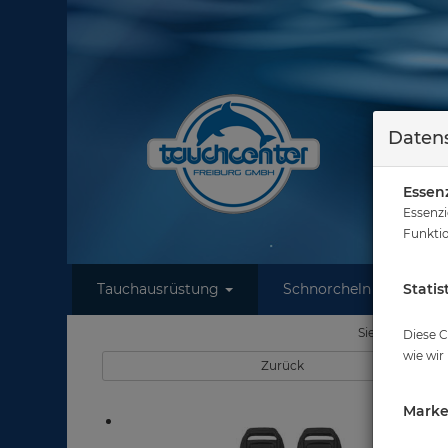
Datens
Essenz
Essenzi
Funktio
Tauchausrüstung
Schnorcheln
Statis
W
Sie sind hier
Diese C
wie wir
Zurück
Marke