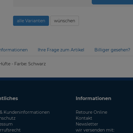
alle Varianten
wünschen
nformationen
Ihre Frage zum Artikel
Billiger gesehen?
Hüfte - Farbe: Schwarz
tliches
Informationen
& Kundeninformationen
Retoure Online
nschutz
Kontakt
essum
Newsletter
rrufsrecht
wir versenden mit: