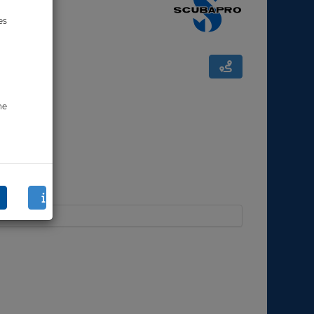
es
ne