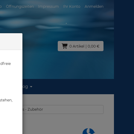
o
Öffnungszeiten
Impressum
Ihr Konto
Anmelden
0 Artikel
| 0,00 €
dfreie
Blog
d Hüfte
stehen,
 - Tech-Jackets - Zubehör
nd Hüfte