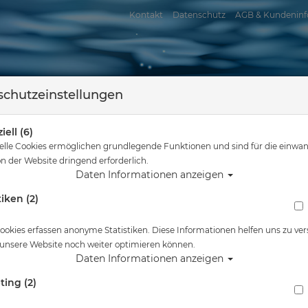
Kontakt
Datenschutz
AGB & Kundeninf
chutzeinstellungen
iell (6)
elle Cookies ermöglichen grundlegende Funktionen und sind für die einwan
n der Website dringend erforderlich.
Daten Informationen anzeigen
tiken (2)
assersport
Tauchkurse
Service
Reisen
d hier
Tauchausrüstung
Scubapro - S-Tek Farbpad-Kit für Schulter un
ookies erfassen anonyme Statistiken. Diese Informationen helfen uns zu ver
 unsere Website noch weiter optimieren können.
Alle Artikel zeigen aus: 10704050
Daten Informationen anzeigen
ting (2)
Scubapro - S-Tek Farbpad-Kit für Schulter u