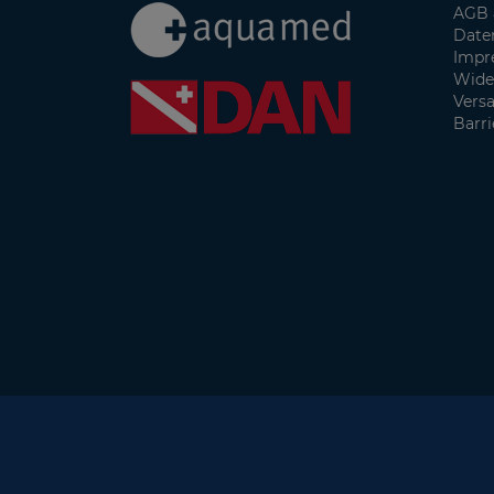
AGB 
Date
Impr
Wide
Vers
Barri