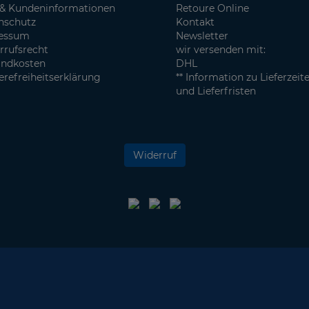
& Kundeninformationen
Retoure Online
nschutz
Kontakt
essum
Newsletter
rrufsrecht
wir versenden mit:
andkosten
DHL
erefreiheitserklärung
** Information zu Lieferzeit
und Lieferfristen
Widerruf