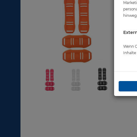
Marketi
persona
hinweg 
Extern
Wenn Co
Inhalt