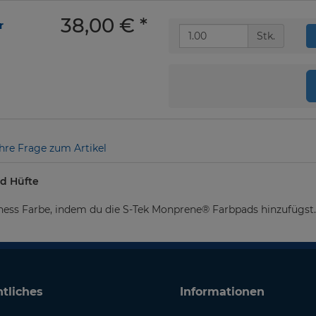
38,00 €
*
r
Stk.
Ihre Frage zum Artikel
nd Hüfte
rness Farbe, indem du die S-Tek Monprene® Farbpads hinzufügst.
tliches
Informationen