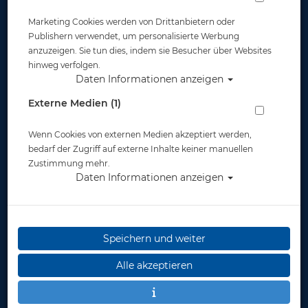
Marketing Cookies werden von Drittanbietern oder
Publishern verwendet, um personalisierte Werbung
anzuzeigen. Sie tun dies, indem sie Besucher über Websites
hinweg verfolgen.
Daten Informationen anzeigen
Space Extender IDM - w/int 2nd stage -
Externe Medien (1)
surface air valve - hose
Wenn Cookies von externen Medien akzeptiert werden,
Artikelnr.: or-02510master
bedarf der Zugriff auf externe Inhalte keiner manuellen
Zustimmung mehr.
Daten Informationen anzeigen
Speichern und weiter
Herstellerpreis: 950,81 €
Alle akzeptieren
ab
799,00 €
*