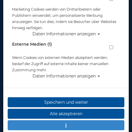
Marketing Cookies werden von Drittanbietern oder
Publishern verwendet, um personalisierte Werbung
anzuzeigen. Sie tun dies, indem sie Besucher über Websites
hinweg verfolgen.
Daten Informationen anzeigen
Sub Base - Big-Scuba - Single A5 - 100
Externe Medien (1)
TG - Logbucheinlagen
Wenn Cookies von externen Medien akzeptiert werden,
Artikelnr.: base-593
bedarf der Zugriff auf externe Inhalte keiner manuellen
Zustimmung mehr.
Daten Informationen anzeigen
Speichern und weiter
Herstellerpreis: 8,95 €
Alle akzeptieren
8,95 €
*