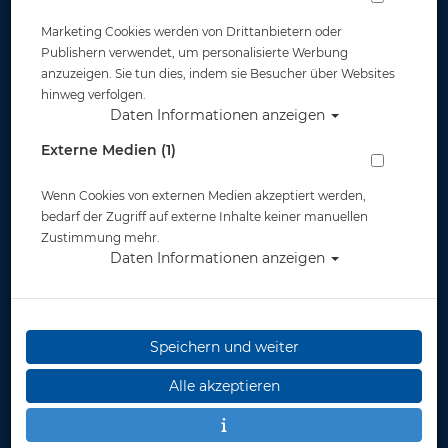
Marketing Cookies werden von Drittanbietern oder
Publishern verwendet, um personalisierte Werbung
anzuzeigen. Sie tun dies, indem sie Besucher über Websites
hinweg verfolgen.
Daten Informationen anzeigen
Apeks - Exotec Twin
Aqua Lung GRIP
Externe Medien (1)
Cylinder Kit
LOCK Flaschengurt
für Standard
Wenn Cookies von externen Medien akzeptiert werden,
Jackets (BC911128)
89,95 €
79,95 €
bedarf der Zugriff auf externe Inhalte keiner manuellen
Zustimmung mehr.
Daten Informationen anzeigen
Speichern und weiter
Alle akzeptieren