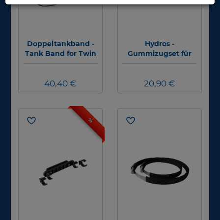
Doppeltankband -
Hydros -
Tank Band for Twin
Gummizugset für
Cylinders
Zubehör - Gr: M -
Bungee for Hydros
40,40 €
20,90 €
%