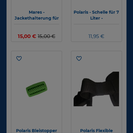
Mares -
Polaris - Schelle für 7
Jackethalterung für
Liter -
Selfie-Stick -
Schneckengewinde
Schnorchel - Lampe
Schelle Ø 130 mm -
15,00 €
15,00 €
160 mm
11,95 €
Polaris Bleistopper
Polaris Flexible