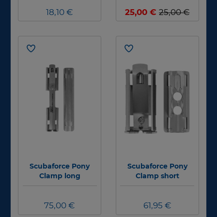
Flaschengurt mit
18,10 €
Kunststoffschnalle
25,00 €
25,00 €
Scubaforce Pony
Scubaforce Pony
Clamp long
Clamp short
75,00 €
61,95 €