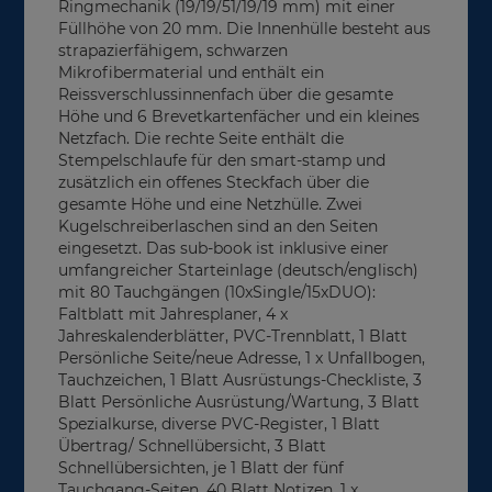
Ringmechanik (19/19/51/19/19 mm) mit einer
Füllhöhe von 20 mm. Die Innenhülle besteht aus
strapazierfähigem, schwarzen
Mikrofibermaterial und enthält ein
Reissverschlussinnenfach über die gesamte
Höhe und 6 Brevetkartenfächer und ein kleines
Netzfach. Die rechte Seite enthält die
Stempelschlaufe für den smart-stamp und
zusätzlich ein offenes Steckfach über die
gesamte Höhe und eine Netzhülle. Zwei
Kugelschreiberlaschen sind an den Seiten
eingesetzt. Das sub-book ist inklusive einer
umfangreicher Starteinlage (deutsch/englisch)
mit 80 Tauchgängen (10xSingle/15xDUO):
Faltblatt mit Jahresplaner, 4 x
Jahreskalenderblätter, PVC-Trennblatt, 1 Blatt
Persönliche Seite/neue Adresse, 1 x Unfallbogen,
Tauchzeichen, 1 Blatt Ausrüstungs-Checkliste, 3
Blatt Persönliche Ausrüstung/Wartung, 3 Blatt
Spezialkurse, diverse PVC-Register, 1 Blatt
Übertrag/ Schnellübersicht, 3 Blatt
Schnellübersichten, je 1 Blatt der fünf
Tauchgang-Seiten, 40 Blatt Notizen, 1 x