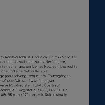
eissverschluss. Größe ca. 15,5 x 22,5 cm. Es
nnenhülle besteht aus strapazierfähigem,
tenfächer und ein kleines Netzfach. Die rechte
Höhe und eine Netzhülle. Zwei
lage (deutsch/englisch) mit 80 Tauchgängen
ite/neue Adresse, 1 x Unfallbogen,
verse PVC-Register, 1 Blatt Übertrag/
hreiber, A-Z-Register aus PVC, 1 PVC-Hülle
größe 95 mm x 172 mm. Alle Seiten sind in