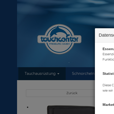
Datens
Essenz
Essenzi
Funktio
Tauchausrüstung
Schnorcheln
W
Statist
Sie sind hi
Diese C
wie wir
Zurück
Market