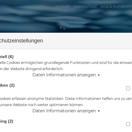
Kontakt
Datenschutz
AGB & Kundeninf
chutzeinstellungen
iell (6)
elle Cookies ermöglichen grundlegende Funktionen und sind für die einwan
n der Website dringend erforderlich.
Daten Informationen anzeigen
assersport
Tauchkurse
Service
Reisen
iken (2)
er
Tauchausrüstung
Taucherlogbuch sub-book - Farbe: schwarz - Moti
ookies erfassen anonyme Statistiken. Diese Informationen helfen uns zu ver
 unsere Website noch weiter optimieren können.
Alle Artikel zeigen aus: Logbüche
Daten Informationen anzeigen
ing (2)
Taucherlogbuch sub-book - Farbe: schwarz - Motiv