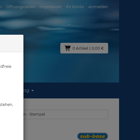
o
Öffnungszeiten
Impressum
Ihr Konto
Anmelden
0 Artikel
| 0,00 €
dfreie
Blog
v: Taucher
stehen,
r - Fischkarten - Stempel
: Taucher