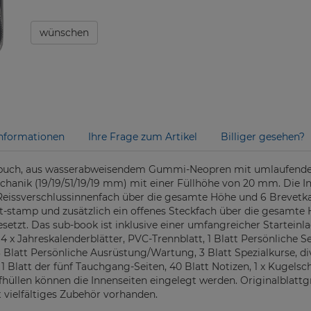
wünschen
nformationen
Ihre Frage zum Artikel
Billiger gesehen?
buch, aus wasserabweisendem Gummi-Neopren mit umlaufendem R
chanik (19/19/51/19/19 mm) mit einer Füllhöhe von 20 mm. Die I
Reissverschlussinnenfach über die gesamte Höhe und 6 Brevetkar
rt-stamp und zusätzlich ein offenes Steckfach über die gesamte 
esetzt. Das sub-book ist inklusive einer umfangreicher Startein
 4 x Jahreskalenderblätter, PVC-Trennblatt, 1 Blatt Persönliche Se
3 Blatt Persönliche Ausrüstung/Wartung, 3 Blatt Spezialkurse, di
e 1 Blatt der fünf Tauchgang-Seiten, 40 Blatt Notizen, 1 x Kugelsc
offhüllen können die Innenseiten eingelegt werden. Originalblatt
 vielfältiges Zubehör vorhanden.