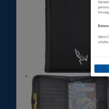
Marketi
persona
hinweg 
Extern
Wenn Co
Inhalt