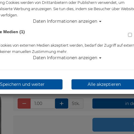
ng Cookies werden von Drittanbietern oder Publishern verwendet, um
Artikelnr.: base-327
lisierte Werbung anzuzeigen. Sie tun dies, indem sie Besucher über Websit
verfolgen.
Daten Informationen anzeigen
e Medien (1)
Herstellerpreis: 39,95 €
39,95 €
*
okies von externen Medien akzeptiert werden, bedarf der Zugriff auf exter
e keiner manuellen Zustimmung mehr.
Daten Informationen anzeigen
Lieferbar in bitte telef.
erfragen
Speichern und weiter
Alle akzeptieren
Stk.
in 