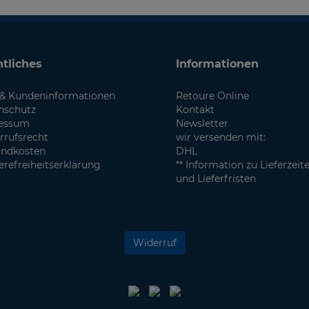
tliches
Informationen
& Kundeninformationen
Retoure Online
nschutz
Kontakt
essum
Newsletter
rrufsrecht
wir versenden mit:
andkosten
DHL
erefreiheitserklärung
** Information zu Lieferzeit
und Lieferfristen
Widerruf