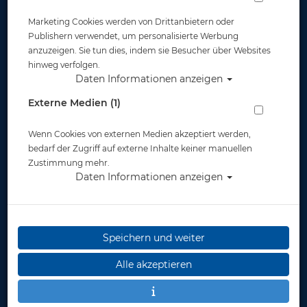
Marketing Cookies werden von Drittanbietern oder
Publishern verwendet, um personalisierte Werbung
anzuzeigen. Sie tun dies, indem sie Besucher über Websites
hinweg verfolgen.
Daten Informationen anzeigen
Waterproof Meshtec 3D Hose - Herren
Externe Medien (1)
Artikelnr.: wat-48712master
Wenn Cookies von externen Medien akzeptiert werden,
bedarf der Zugriff auf externe Inhalte keiner manuellen
Zustimmung mehr.
Daten Informationen anzeigen
Herstellerpreis: 199,00 €
Speichern und weiter
ab
199,00 €
*
Alle akzeptieren
Lieferbar in