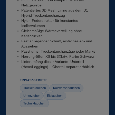
3 mm starkes, nicht kompromierendes
Netzgewebe
Patentiertes 3D Mesh Lining aus dem D1
Hybrid Trockentauchanzug
Nylon-Federstruktur für konstantes
Isoliervolumen
Gleichmäßige Wärmeverteilung ohne
Kältebrücken
Fest anliegender Schnitt, einfaches An- und
Ausziehen
Passt unter Trockentauchanzüge jeder Marke
Herrengrößen XS bis 3XL/t+, Farbe Schwarz
Lieferumfang dieser Variante: Unterteil
(Hose/Leggings) – Oberteil separat erhältlich
EINSATZGEBIETE
Trockentauchen
Kaltwassertauchen
Unterzieher
Eistauchen
Techniktauchen