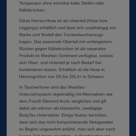
Temperatur ohne einzelne kalte Stellen oder
Kältebrücken.
Diese Herren-Hose ist als Unterteil (Hose bzw.
Leggings) erhältlich und lässt sich unabhängig von
Marke und Modell des Trockentauchanzugs
tragen. Das passende Oberteil mit verlängertem
Rücken gegen Kältebrücken ist als separates
Produkt im Meshtec-Sortiment verfügbar, sodass
sich Ober- und Unterteil je nach Bedarf frei
kombinieren lassen. Erhältlich ist die Hose in
Herrengrößen von XS bis 3XL/t+ in Schwarz.
In Taucherforen wird das Meshtec-
Unterziehsystem regelmäßig mit Alternativen wie
dem Fourth Element Arctic verglichen und gilt
dabei als wärmer als klassische, zweilagige
BodyTec-Unterzieher. Einige Nutzer berichten,
dass sich das nicht komprimierende Netzgewebe
zu Beginn ungewohnt anfühlt, man sich aber nach
kurzer Zeit daran gewöhnt – in Kombination mit