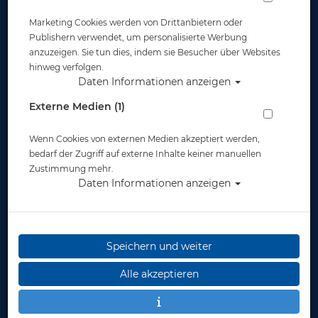
Marketing Cookies werden von Drittanbietern oder
Publishern verwendet, um personalisierte Werbung
anzuzeigen. Sie tun dies, indem sie Besucher über Websites
hinweg verfolgen.
Daten Informationen anzeigen
Waterproof Meshtec Hose Herren - Gr: XL
Externe Medien (1)
Artikelnr.: wat-48712600
Wenn Cookies von externen Medien akzeptiert werden,
bedarf der Zugriff auf externe Inhalte keiner manuellen
Zustimmung mehr.
Daten Informationen anzeigen
Herstellerpreis: 199,00 €
Speichern und weiter
199,00 €
*
Alle akzeptieren
Lieferbar
in 1-3